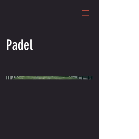
Padel