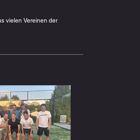
s vielen Vereinen der 
en wir regelmäßig 
us zahlreichen Vereinen 
unter anderem 
 aus Nieheim, Altenbeken, 
endorf, Peckelsheim, 
rakel, Godelheim und 
hrungen, Spielstärken und 
 ein 
nspruchsvolles 