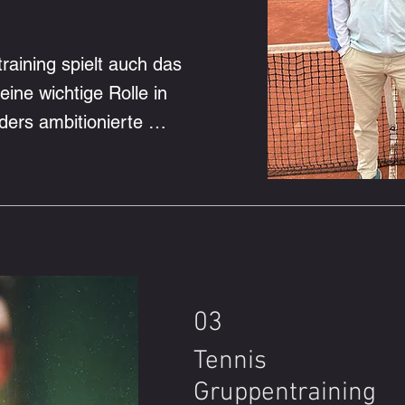
Gruppe abgestimmt. Unsere
auf verschiedene Spielniv
Bedürfnisse ein und sorgen
ining spielt auch das 
motivierendes Trainingserl
eine wichtige Rolle in 
Dass viele Gruppen regel
rs ambitionierte 
zurückkehren, spricht für 
ns die Möglichkeit, gezielt 
persönliche Betreuung und
tischen und athletischen 
unseres Trainings.
 individuell auf die 
klungsfelder und Ziele 
03
eren die Spielerinnen und 
ven Betreuung und einem 
Tennis
.

Gruppentraining