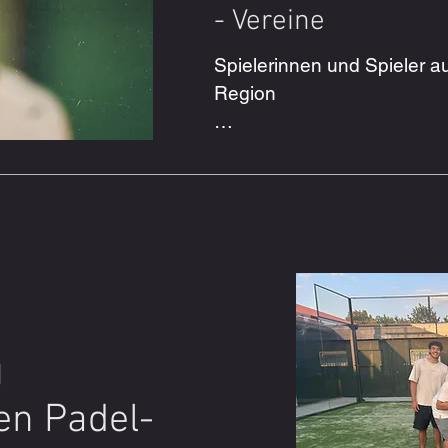
- Vereine
ch sein kann, zeigen unter 
Spielerinnen und Spieler au
ra Heine und Richard 
Region

gagement, ihre 
hre kontinuierliche 
In unserem Training begrüß
onnten.

Spielerinnen und Spieler a
der Region. Dazu gehören 
alente bestmöglich zu 
Sportlerinnen und Sportler
Neuenheerse, Rimbeck, Oss
rzuentwickeln und die Freude 
Borlinghausen, Gehrden, B
tärken.
Sennelager.

g
Die unterschiedlichen Erfa
Vereinsstrukturen sorgen für
en Padel-
abwechslungsreiches und a