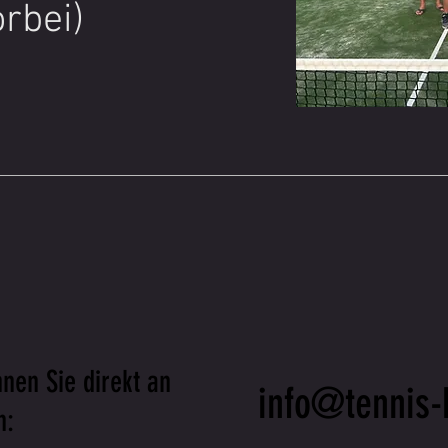
rbei)
Trainingsumfeld. Genau di
Training besonders wertvoll 
Teilnehmenden die Möglichke
persönlich weiterzuentwicke
Unsere Trainer gehen indivi
und Ziele der Spielerinnen 
schaffen so optimale Bedin
nachhaltige Förderung – u
Leistungsniveau oder Verei
nen Sie direkt an
info@tennis-
n: