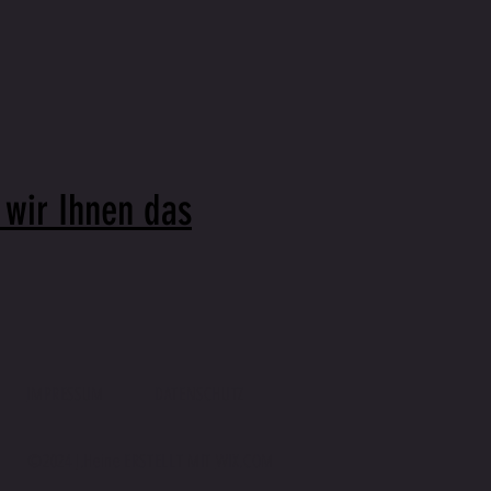
 wir Ihnen das
IMPRESSUM
DATENSCHUTZ
©2024 J.Heine ERSTELLT MIT
WIX.COM