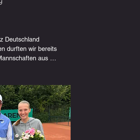
g
z Deutschland

 durften wir bereits 
Mannschaften aus 
 uns im Training begrüßen 
mstadt, Syke, Bad 
weiteren Regionen 
stungsstand setzen wir 
sschwerpunkte und 
duell auf die jeweilige 