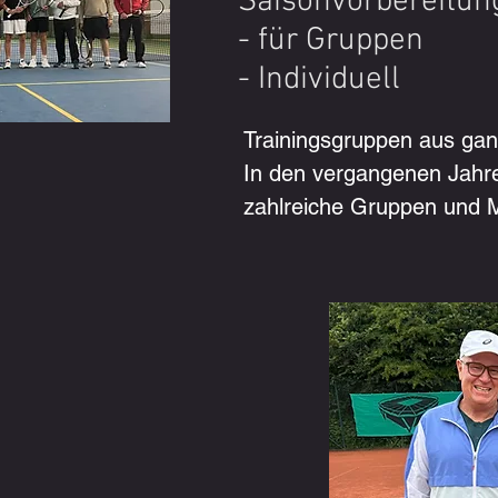
Saisonvorbereitun
- für Gruppen
- Individuell
Trainingsgruppen aus gan
In den vergangenen Jahren
zahlreiche Gruppen und 
verschiedenen Städten bei
– darunter Teams aus Dar
Nauheim, Düsseldorf und 
Deutschlands.

Je nach Interesse und Lei
unterschiedliche Training
gestalten die Inhalte indivi