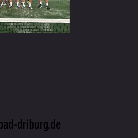
eser Austausch macht das 
und bietet allen 
it, sich sportlich und 
ln.

duell auf die Bedürfnisse 
und Spieler ein und 
gungen für eine 
nabhängig vom aktuellen 
nszugehörigkeit.
bad-driburg.de