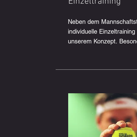
Einzeltraining
Neben dem Mannschaftstra
individuelle Einzeltraining 
unserem Konzept. Besonde
Jugendliche erhalten bei u
an ihren technischen, tak
Fähigkeiten zu arbeiten.

Die Trainingsinhalte werden
jeweiligen Stärken, Entwic
abgestimmt. Dabei profiti
Spieler von einer intensi
Training auf hohem Niveau