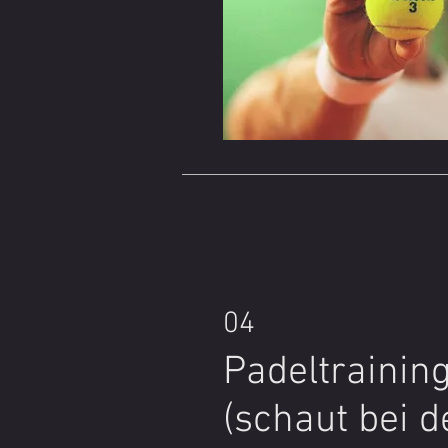
Dass dieser Weg erfolgrei
anderem Talente wie Chia
Sommer, die durch ihr En
Trainingsbereitschaft und i
Entwicklung überzeugen k
Unser Ziel ist es, junge T
fördern, Potenziale weite
am Sport langfristig zu s
04
Padeltrainin
(schaut bei d