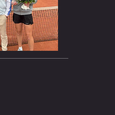
 Trainer gehen flexibel 
eaus, Ziele und 
 so für ein effektives und 
ebnis.

mäßig zu uns 
die hohe Qualität, die 
 die nachhaltigen Erfolge 